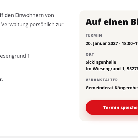
off den Einwohnern von
Auf einen B
 Verwaltung persönlich zur
TERMIN
20. Januar 2027 · 18:00–
Wiesengrund 1
ORT
Sickingenhalle
Im Wiesengrund 1, 552
t.
VERANSTALTER
Gemeinderat Köngernh
Termin speicher