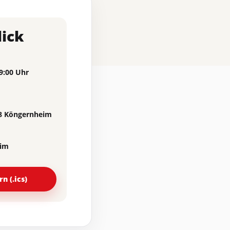
lick
19:00 Uhr
78 Köngernheim
eim
n (.ics)